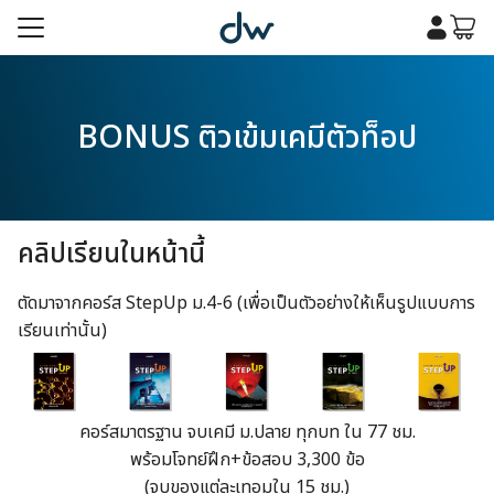
Skip
to
content
รก
BONUS ติวเข้มเคมีตัวท็อป
เคมี
รก
เคมี
กับเรา
คลิปเรียนในหน้านี้
กับเรา
ตัดมาจากคอร์ส StepUp ม.4-6 (เพื่อเป็นตัวอย่างให้เห็นรูปแบบการ
เรียนเท่านั้น)
คอร์สมาตรฐาน จบเคมี ม.ปลาย ทุกบท ใน 77 ชม.
พร้อมโจทย์ฝึก+ข้อสอบ 3,300 ข้อ
(จบของแต่ละเทอมใน 15 ชม.)