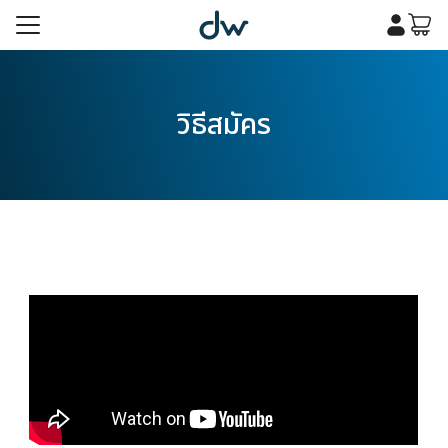
Skip
to
content
รก
วิธีสมัคร
เคมี
รก
เคมี
กับเรา
กับเรา