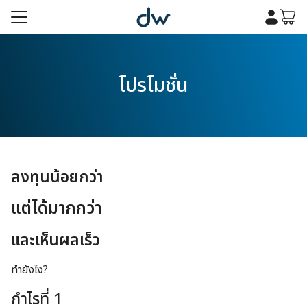
Skip
to
content
รก
โปรโมชั่น
เคมี
รก
เคมี
กับเรา
กับเรา
ลงทุนน้อยกว่า
แต่ได้มากกว่า
และเห็นผลเร็ว
ทำยังไง?
กำไรที่ 1