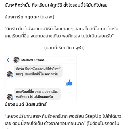
มันจะดีกว่ามั้ย
ที่จะเรียนให้ถูกวิธี ตั้งใจรอบนี้ให้มันดีไปเลย
น้องการ์ด กฤษณะ
(ต.อ.พ.)
“ดีครับ ดีกว่านั่งจดตามวิธีทำโจทย์เฉยๆ สอนสไตล์นี้โอเคกว่าครับ
เคยเรียนที่อื่น จดตามอย่างเดียว พอคิดเอง ไปไม่เป็นเลยครับ”
(ตอนนี้เรียนวิศว-จุฬา)
น้องธนบดี นิตยเมฆิทร์
“เคยงงปริมาณสารฯกับรีดอกซ์มาก พอเรียน StepUp ไปจำได้ยาว
เลย ตอนนี้สอบได้เต็ม ต่างจากเทอมก่อนมาก” (ไม่ต้องไปรถติดใน