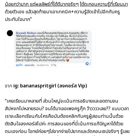
น้อยกว่ามาก แต่ผลลัพธ์ที่ได้ดีมากจริงๆ
ได้ตะกอนความรู้ที่เรียนมา
ด้วยตัวเอง แล้วสุดท้ายมาเอาเทคนิค+ความรู้อัดเข้าไปอีกกับครู
ประทับใจมาก”
จาก
ig: bananaspritgirl (ลงคอร์ส Vip)
“เคยเรียนมาหลายที่ ส่วนใหญ่จะเน้นการอธิบายและจดตามจน
สัปหงกไปหลายรอบ
?
จนได้มาเจอเพจครูกุ๊ก ว้าววววเลย
??
แบบเวลา
เราจะเลือกเรียนกับใครคือมันต้องคลิกกับครูผู้สอนท่านนั้นด้วย
ตัดสินใจลงคอร์สไปค่ะ การสอนของที่นี่เน้นการแก้ปัญหาได้ด้วย
ตนเองก่อน โจทย์ค่อยๆไล่จากง่ายไปยากและวัดคอนเซปจริงๆ รู้เลย