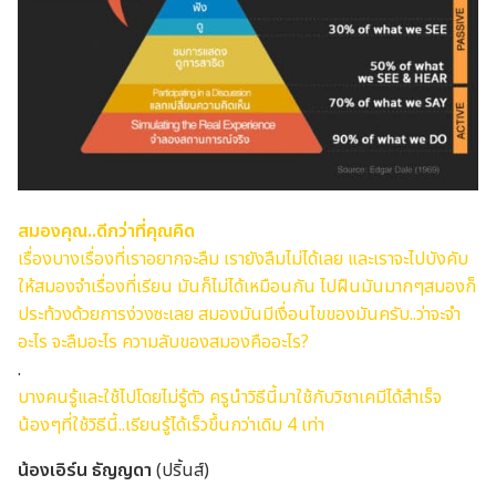
สมองคุณ..ดีกว่าที่คุณคิด
เรื่องบางเรื่องที่เราอยากจะลืม เรายังลืมไม่ได้เลย และเราจะไปบังคับ
ให้สมองจำเรื่องที่เรียน มันก็ไม่ได้เหมือนกัน ไปฝืนมันมากๆสมองก็
ประท้วงด้วยการง่วงซะเลย สมองมันมีเงื่อนไขของมันครับ..ว่าจะจำ
อะไร จะลืมอะไร ความลับของสมองคืออะไร?
.
บางคนรู้และใช้ไปโดยไม่รู้ตัว
ครูนำวิธีนี้มาใช้กับวิชาเคมีได้สำเร็จ
น้องๆที่ใช้วิธีนี้..เรียนรู้ได้เร็วขึ้นกว่าเดิม 4 เท่า
น้องเอิร์น ธัญญดา
(ปริ้นส์)