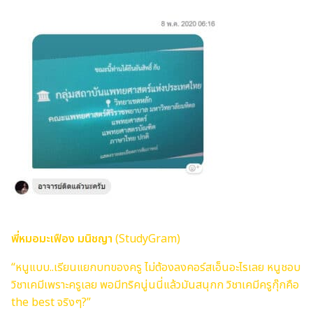
พี่หมอมะเฟือง มนิชญา
(StudyGram)
“หนูแบบ..เรียนแยกบทของครู ไม่ต้องลงคอร์สเอ็นอะไรเลย หนูชอบ
วิชาเคมีเพราะครูเลย พอมีทริคนู่นนี่แล้วมันสนุกก วิชาเคมีครูกุ๊กคือ
the best จริงๆ?”