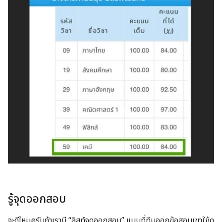
รู้จุดออกสอบ
จะดีไหมครับถ้าเรามี “ลิสท์จุดออกสอบ” แบบที่ทีมออกข้อสอบเขาใช้ดู