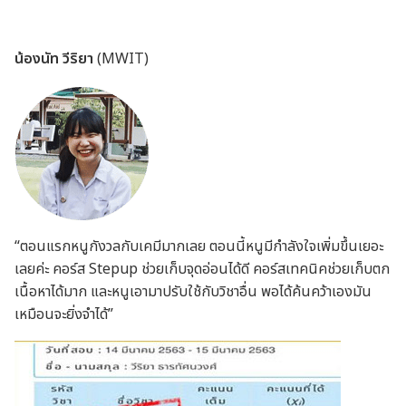
.
น้องนัท วีริยา
(MWIT)
“ตอนแรกหนูกังวลกับเคมีมากเลย ตอนนี้หนูมีกำลังใจเพิ่มขึ้นเยอะ
เลยค่ะ คอร์ส Stepup ช่วยเก็บจุดอ่อนได้ดี คอร์สเทคนิคช่วยเก็บตก
เนื้อหาได้มาก และหนูเอามาปรับใช้กับวิชาอื่น พอได้ค้นคว้าเองมัน
เหมือนจะยิ่งจำได้”