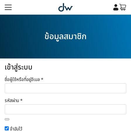
Skip
to
content
รก
ข้อมูลสมาชิก
เคมี
รก
เคมี
กับเรา
เข้าสู่ระบบ
กับเรา
ต้องการ
ชื่อผู้ใช้หรือที่อยู่อีเมล
*
ต้องการ
รหัสผ่าน
*
จำฉันไว้