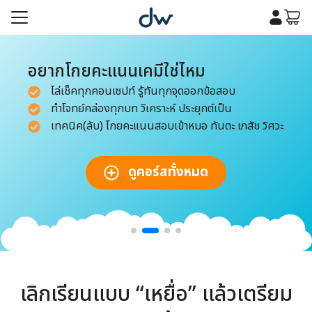
Skip
to
content
รก
อยากโกยคะแนนเคมีใช่ไหม
เคมี
ไล่เช็คทุกคอนเซปท์ รู้ทันทุกจุดออกข้อสอบ
รก
ทำโจทย์คล่องทุกบท วิเคราะห์ ประยุกต์เป็น
เคมี
เทคนิค(ลับ) โกยคะแนนสอบเข้าหมอ ทันตะ เภสัช วิศวะ
กับเรา
กับเรา
ดูคอร์สทั้งหมด
เลิกเรียนแบบ “เหยื่อ” แล้วเตรียม