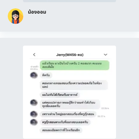
น้องออม