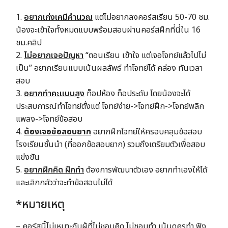
1.
อยากเก่งเคมีคำนวณ
แต่ไม่อยากลงคอร์สเรียน 50-70 ชม.
น้องจะเข้าใจทั้งหมดแบบพร้อมสอบผ่านคอร์สฝึกที่นี่ใน 16
ชม.คลิป
2.
ไม่อยากเจอปัญหา
“ตอนเรียน เข้าใจ แต่เจอโจทย์แล้วไปไม่
เป็น” อยากเรียนแบบเน้นผลลัพธ์ ทำโจทย์ได้ คล่อง ทันเวลา
สอบ
3.
อยากทำคะแนนสูง
ท็อปห้อง ท็อประดับ โดยน้องจะได้
ประสบการณ์ทำโจทย์ตั้งแต่ โจทย์ง่าย->โจทย์ฝึก->โจทย์พลิก
แพลง->โจทย์ข้อสอบ
4.
ต้องเจอข้อสอบยาก
อยากฝึกโจทย์ให้ครอบคลุมข้อสอบ
โรงเรียนชั้นนำ (ที่ออกข้อสอบยาก) รวมถึงเตรียมตัวเพื่อสอบ
แข่งขัน
5.
อยากฝึกคิด ฝึกทำ
ต้องการพัฒนาตัวเอง อยากทำเองให้ได้
และเลิกกลัวว่าจะทำข้อสอบไม่ได้
*หมายเหตุ
– คอร์สนี้ไม่เหมาะกับผู้ที่ไม่ชอบคิด ไม่ชอบทำ เน้นดูครูทำ ฟัง