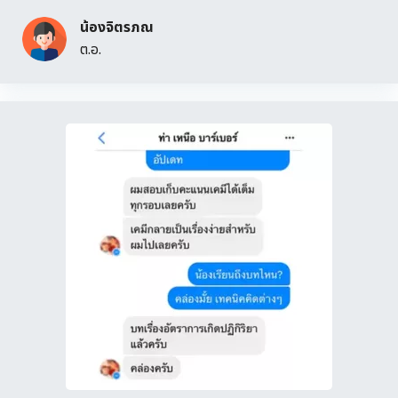
น้องจิตรภณ
ต.อ.