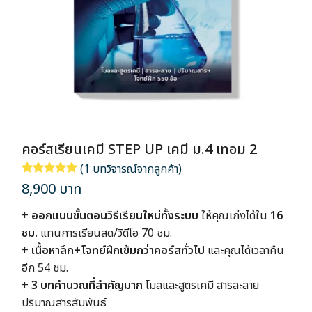
คอร์สเรียนเคมี STEP UP เคมี ม.4 เทอม 2
(
1
บทวิจารณ์จากลูกค้า)
ให้คะแนน
1
5.00
จาก 5 คะแนนเต็มบน
การให้คะแนนของลูกค้า
8,900
บาท
+
ออกแบบขั้นตอนวิธีเรียนใหม่ทั้งระบบ
ให้คุณเก่งได้ใน
16
ชม.
แทนการเรียนสด/วิดีโอ 70 ชม.
+
เนื้อหาลึก+โจทย์ฝึกเข้มกว่าคอร์สทั่วไป
และคุณได้เวลาคืน
อีก 54 ชม.
+
3 บทคำนวณที่สำคัญมาก
โมลและสูตรเคมี สารละลาย
ปริมาณสารสัมพันธ์