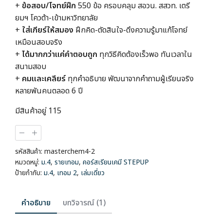
+
ข้อสอบ/โจทย์ฝึก
550 ข้อ ครอบคลุม สอวน. สสวท. เตรี
ยมฯ โควต้า-เข้ามหาวิทยาลัย
+
ใส่เกียร์ให้สมอง
ฝึกคิด-ตัดสินใจ-ดึงความรู้มาแก้โจทย์
เหมือนสอบจริง
+
ได้มากกว่าแค่คำตอบถูก
ทุกวิธีคิดต้องเร็วพอ ทันเวลาใน
สนามสอบ
+
คมและเคลียร์
ทุกคำอธิบาย พัฒนาจากคำถามผู้เรียนจริง
หลายพันคนตลอด 6 ปี
มีสินค้าอยู่ 115
จำนวน
คอร์ส
เรียน
รหัสสินค้า:
masterchem4-2
เคมี
หมวดหมู่:
ม.4
,
รายเทอม
,
คอร์สเรียนเคมี STEPUP
STEP
ป้ายกำกับ:
ม.4
,
เทอม 2
,
เล่มเดี่ยว
UP
เคมี
ม.4
คำอธิบาย
บทวิจารณ์ (1)
เทอม
2