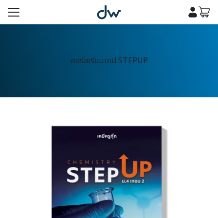
Skip
to
content
รก
เคมี
คอร์สเรียนเคมี STEPUP
รก
เคมี
กับเรา
กับเรา