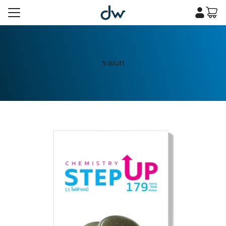
Skip
to
content
รก
เคมี
รายบท
รก
เคมี
กับเรา
กับเรา