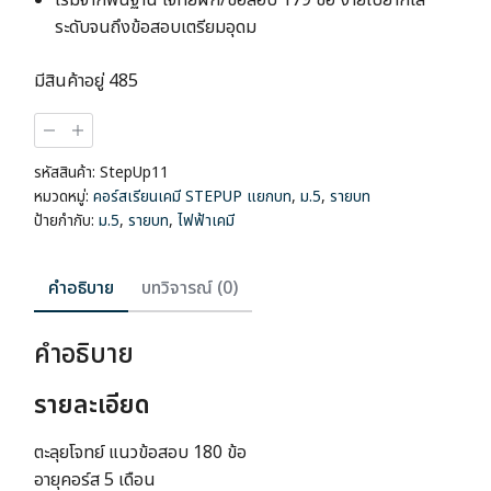
เริ่มจากพื้นฐาน โจทย์ฝึก/ข้อสอบ 179 ข้อ ง่ายไปยากไล่
ระดับจนถึงข้อสอบเตรียมอุดม
มีสินค้าอยู่ 485
จำนวน
คอร์ส
เรียน
รหัสสินค้า:
StepUp11
เคมี
หมวดหมู่:
คอร์สเรียนเคมี STEPUP แยกบท
,
ม.5
,
รายบท
StepUp
ป้ายกำกับ:
ม.5
,
รายบท
,
ไฟฟ้าเคมี
ไฟฟ้า
เคมี
ชิ้น
คำอธิบาย
บทวิจารณ์ (0)
คำอธิบาย
รายละเอียด
ตะลุยโจทย์ แนวข้อสอบ
180 ข้อ
อายุคอร์ส 5 เดือน