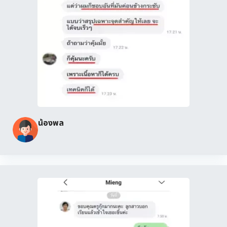
น้องพล