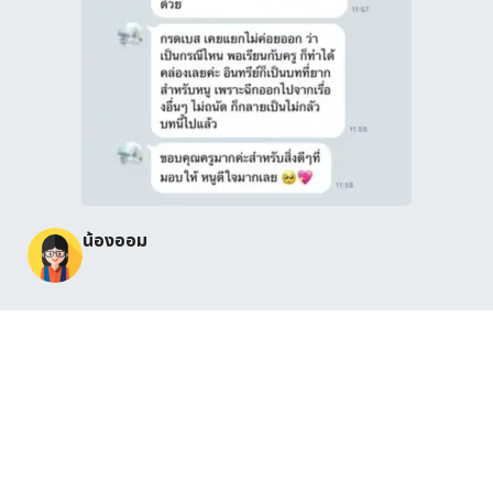
น้องออม