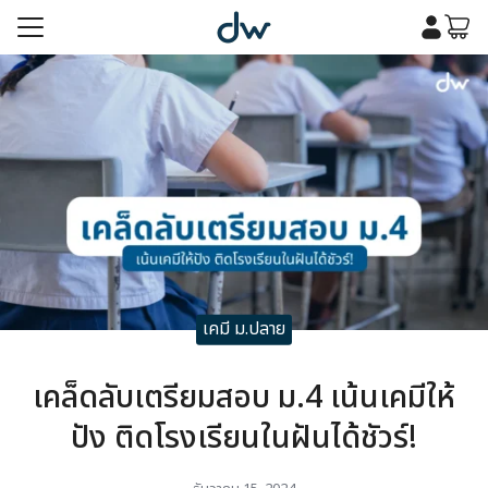
Skip
to
content
รก
เคมี
รก
เคมี
กับเรา
กับเรา
เคมี ม.ปลาย
เคล็ดลับเตรียมสอบ ม.4 เน้นเคมีให้
ปัง ติดโรงเรียนในฝันได้ชัวร์!