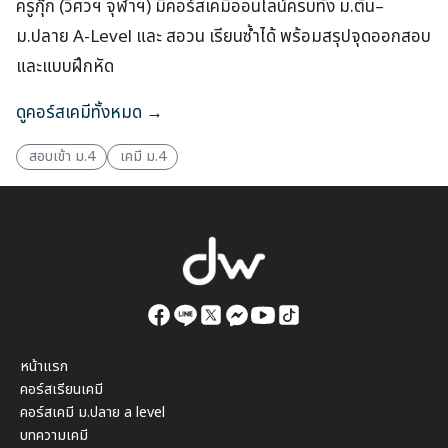
ครูกุ๊ก (วิศวฯ จุฬาฯ) มีคอร์สเคมีออนไลน์ครบทั้ง ม.ต้น–
ม.ปลาย A-Level และ สอวน เรียนซ้ำได้ พร้อมสรุปจุดออกสอบ
และแบบฝึกหัด
ดูคอร์สเคมีทั้งหมด →
สอบเข้า ม.4
เคมี ม.4
หน้าแรก
คอร์สเรียนเคมี
คอร์สเคมี ม.ปลาย a level
บทความเคมี