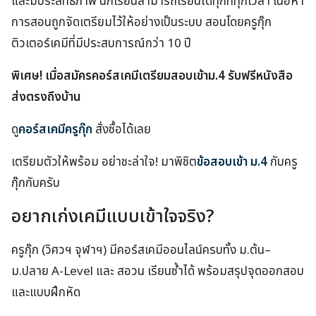
และมีประสิทธิภาพ นักเรียนสามารถเรียนได้ทุกที่ทุกเวลา เนื้อหา
การสอนถูกจัดเตรียมไว้ให้อย่างเป็นระบบ สอนโดยครูกุ๊ก
ติวเตอร์เคมีที่มีประสบการณ์กว่า 10 ปี
พิเศษ! เมื่อสมัครคอร์สเคมีเตรียมสอบเข้าม.4 รับฟรีหนังสือ
ส่งตรงถึงบ้าน
ดู
คอร์สเคมีครูกุ๊ก
สั่งซื้อได้เลย
เตรียมตัวให้พร้อม อย่าชะล่าใจ! มาพิชิต
ข้อสอบเข้า ม.4
กับครู
กุ๊กกับครับ
อยากเก่งเคมีแบบเข้าใจจริง?
ครูกุ๊ก (วิศวฯ จุฬาฯ) มีคอร์สเคมีออนไลน์ครบทั้ง ม.ต้น–
ม.ปลาย A-Level และ สอวน เรียนซ้ำได้ พร้อมสรุปจุดออกสอบ
และแบบฝึกหัด