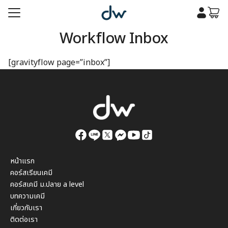
Skip
to
content
Workflow Inbox
รก
[gravityflow page=”inbox”]
เคมี
รก
เคมี
กับเรา
กับเรา
หน้าแรก
คอร์สเรียนเคมี
คอร์สเคมี ม.ปลาย a level
บทความเคมี
เกี่ยวกับเรา
ติดต่อเรา