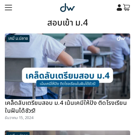
Skip
to
content
สอบเข้า ม.4
รก
เคมี
เคมี ม.ปลาย
รก
เคมี
กับเรา
กับเรา
เคล็ดลับเตรียมสอบ ม.4 เน้นเคมีให้ปัง ติดโรงเรียน
ในฝันได้ชัวร์!
ธันวาคม 15, 2024