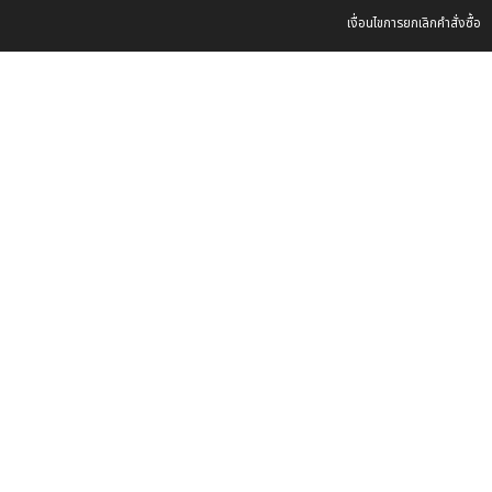
เงื่อนไขการยกเลิกคำสั่งซื้อ