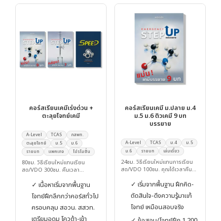
คอร์สเรียนเคมีเร่งด่วน +
คอร์สเรียนเคมี ม.ปลาย ม.4
ตะลุยโจทย์เคมี
ม.5 ม.6 ติวเคมี 9 บท
บรรยาย
A-Level
TCAS
กสพท.
A-Level
TCAS
ม.4
ม.5
ตะลุยโจทย์
ม.5
ม.6
ม.6
รายบท
เล่มเดี่ยว
รายบท
แพคเกจ
โปรโมชั่น
24ชม. วิธีเรียนใหม่แทนการเรียน
80ชม. วิธีเรียนใหม่แทนเรียน
สด/VDO 100ชม. คุณได้เวลาคืน
สด/VDO 300ชม. คืนเวลา
76ชม.
220ชม.ให้คุณ
✓ เริ่มจากพื้นฐาน ฝึกคิด-
✓ เนื้อหาเริ่มจากพื้นฐาน
ตัดสินใจ-ดึงความรู้มาแก้
โจทย์ฝึกลึกกว่าคอร์สทั่วไป
โจทย์ เหมือนสอบจริง
ครอบคลุม สอวน. สสวท.
เตรียมอุดม โควต้า-เข้า
✓ ข้อสอบ/โจทย์ฝึก 1,200