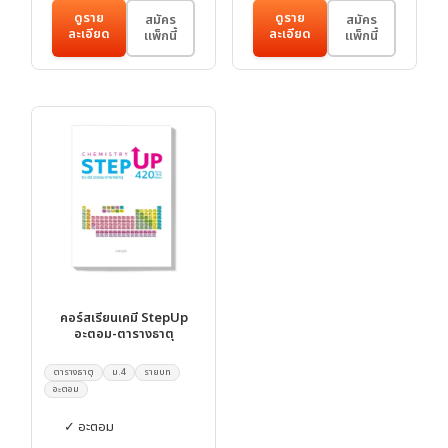
ดูราย
ดูราย
สมัคร
สมัคร
ละเอียด
ละเอียด
แพ็กนี้
แพ็กนี้
คอร์สเรียนเคมี StepUp
อะตอม-ตารางธาตุ
ตารางธาตุ
ม.4
รายบท
อะตอม
✓ อะตอม