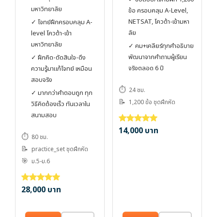
มหาวิทยาลัย
ข้อ ครอบคลุม A-Level,
NETSAT, โควต้า-เข้ามหา
✓ โจทย์ฝึกครอบคลุม A-
ลัย
level โควต้า-เข้า
มหาวิทยาลัย
✓ คม+เคลียร์ทุกคำอธิบาย
พัฒนาจากคำถามผู้เรียน
✓ ฝึกคิด-ตัดสินใจ-ดึง
จริงตลอด 6 ปี
ความรู้มาแก้โจทย์ เหมือน
สอบจริง
⏱️
24 ชม.
✓ มากกว่าคำตอบถูก ทุก
📝
1,200 ข้อ ชุดฝึกหัด
วิธีคิดต้องเร็ว ทันเวลาใน
สนามสอบ
14,000
บาท
ให้คะแนน
5.00
ตั้งแต่ 1-5 คะแ
⏱️
80 ชม.
📝
practice_set ชุดฝึกหัด
🎯
ม.5-ม.6
28,000
บาท
ให้คะแนน
5.00
ตั้งแต่ 1-5 คะแนน