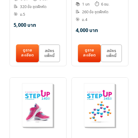
📚
⏱️
1 บท
6 ชม.
📝
320 ข้อ ชุดฝึกหัด
📝
260 ข้อ ชุดฝึกหัด
🎯
ม.5
🎯
ม.4
5,000
บาท
4,000
บาท
ดูราย
ดูราย
สมัคร
สมัคร
ละเอียด
ละเอียด
แพ็กนี้
แพ็กนี้