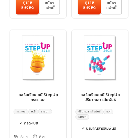
ดูราย
ดูราย
สมัคร
สมัคร
ละเอียด
ละเอียด
แพ็กนี้
แพ็กนี้
คอร์สเรียนเคมี StepUp
คอร์สเรียนเคมี StepUp
กรด-เบส
ปริมาณสารสัมพันธ์
กรดเบส
ม.5
รายบท
ปริมาณสารสัมพันธ์
ม.4
รายบท
✓ กรด-เบส
✓ ปริมาณสารสัมพันธ์
📚
⏱️
8 บท
8 ชม.