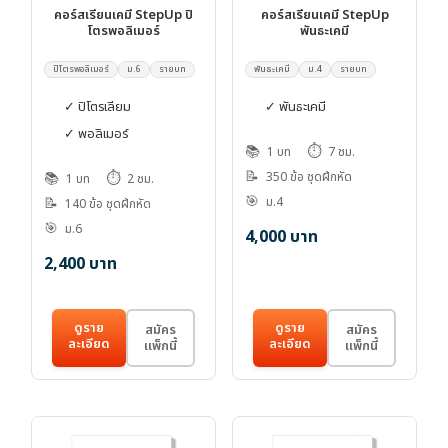
คอร์สเรียนเคมี StepUp ปิ
คอร์สเรียนเคมี StepUp
โตรพอลิเมอร์
พันธะเคมี
ปิโตรพอลิเมอร์
ม.6
รายบท
พันธะเคมี
ม.4
รายบท
✓ ปิโตรเลียม
✓ พันธะเคมี
✓ พอลิเมอร์
📚
⏱️
1 บท
7 ชม.
📝
📚
⏱️
350 ข้อ ชุดฝึกหัด
1 บท
2 ชม.
🎯
📝
ม.4
140 ข้อ ชุดฝึกหัด
🎯
ม.6
4,000
บาท
2,400
บาท
ดูราย
ดูราย
สมัคร
สมัคร
ละเอียด
ละเอียด
แพ็กนี้
แพ็กนี้