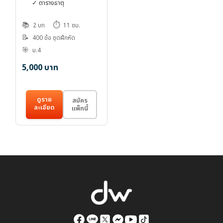
✓ ตารางธาตุ
📚
⏱️
2 บท
11 ชม.
📝
400 ข้อ ชุดฝึกหัด
🎯
ม.4
5,000
บาท
ดูราย
สมัคร
ละเอียด
แพ็กนี้