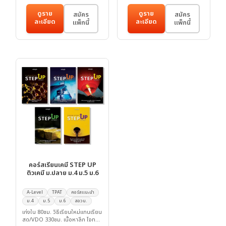
ดูราย
ดูราย
สมัคร
สมัคร
ละเอียด
ละเอียด
แพ็กนี้
แพ็กนี้
คอร์สเรียนเคมี STEP UP
ติวเคมี ม.ปลาย ม.4 ม.5 ม.6
A-Level
TPAT
คอร์สแนะนำ
ม.4
ม.5
ม.6
สอวน.
เก่งใน 80ชม. วิธีเรียนใหม่แทนเรียน
สด/VDO 330ชม. เนื้อหาลึก โจทย์