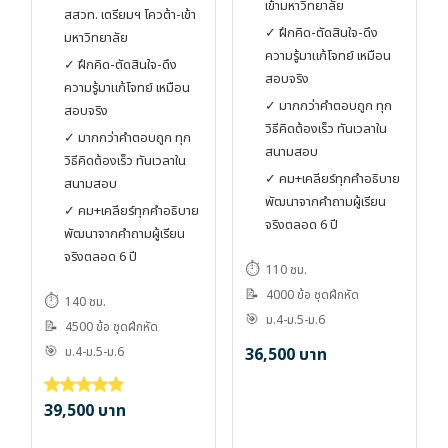
เข้ามหาวิทยาลัย
สสวท. เตรียมฯ โควต้า-เข้า
✓ ฝึกคิด-ตัดสินใจ-ดึง
มหาวิทยาลัย
ความรู้มาแก้โจทย์ เหมือน
✓ ฝึกคิด-ตัดสินใจ-ดึง
สอบจริง
ความรู้มาแก้โจทย์ เหมือน
✓ มากกว่าคำตอบถูก ทุก
สอบจริง
วิธีคิดต้องเร็ว ทันเวลาใน
✓ มากกว่าคำตอบถูก ทุก
สนามสอบ
วิธีคิดต้องเร็ว ทันเวลาใน
✓ คม+เคลียร์ทุกคำอธิบาย
สนามสอบ
พัฒนาจากคำถามผู้เรียน
✓ คม+เคลียร์ทุกคำอธิบาย
จริงตลอด 6 ปี
พัฒนาจากคำถามผู้เรียน
จริงตลอด 6 ปี
⏱️
110 ชม.
📝
4000 ข้อ ชุดฝึกหัด
⏱️
140 ชม.
🎯
ม.4-ม.5-ม.6
📝
4500 ข้อ ชุดฝึกหัด
🎯
ม.4-ม.5-ม.6
36,500
บาท
39,500
บาท
ให้คะแนน
5.00
ตั้งแต่ 1-5 คะแนน