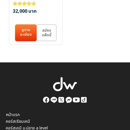
32,000
บาท
ให้คะแนน
5.00
ตั้งแต่ 1-5 คะแนน
ดูราย
สมัคร
ละเอียด
แพ็กนี้
หน้าแรก
คอร์สเรียนเคมี
คอร์สเคมี ม.ปลาย a level