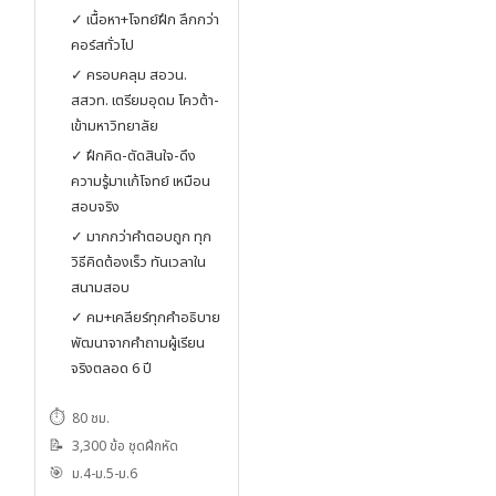
ฝึกเข้มกว่า คืน 250ชม.ให้คุณ
✓ เนื้อหา+โจทย์ฝึก ลึกกว่า
คอร์สทั่วไป
✓ ครอบคลุม สอวน.
สสวท. เตรียมอุดม โควต้า-
เข้ามหาวิทยาลัย
✓ ฝึกคิด-ตัดสินใจ-ดึง
ความรู้มาแก้โจทย์ เหมือน
สอบจริง
✓ มากกว่าคำตอบถูก ทุก
วิธีคิดต้องเร็ว ทันเวลาใน
สนามสอบ
✓ คม+เคลียร์ทุกคำอธิบาย
พัฒนาจากคำถามผู้เรียน
จริงตลอด 6 ปี
⏱️
80 ชม.
📝
3,300 ข้อ ชุดฝึกหัด
🎯
ม.4-ม.5-ม.6