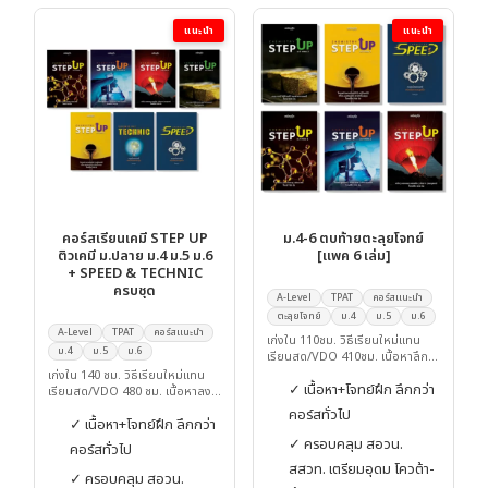
แนะนำ
แนะนำ
คอร์สเรียนเคมี STEP UP
ม.4-6 ตบท้ายตะลุยโจทย์
ติวเคมี ม.ปลาย ม.4 ม.5 ม.6
[แพค 6 เล่ม]
+ SPEED & TECHNIC
ครบชุด
A-Level
TPAT
คอร์สแนะนำ
ตะลุยโจทย์
ม.4
ม.5
ม.6
A-Level
TPAT
คอร์สแนะนำ
เก่งใน 110ชม. วิธีเรียนใหม่แทน
ม.4
ม.5
ม.6
เรียนสด/VDO 410ชม. เนื้อหาลึก
โจทย์ฝึกเข้มกว่า คืน 300ชม.ให้คุณ
เก่งใน 140 ชม. วิธีเรียนใหม่แทน
✓ เนื้อหา+โจทย์ฝึก ลึกกว่า
เรียนสด/VDO 480 ชม. เนื้อหาลง
ลึก โจทย์ฝึกเข้มกว่า คืน 340 ชม.ให้
คอร์สทั่วไป
✓ เนื้อหา+โจทย์ฝึก ลึกกว่า
คุณ
✓ ครอบคลุม สอวน.
คอร์สทั่วไป
สสวท. เตรียมอุดม โควต้า-
✓ ครอบคลุม สอวน.