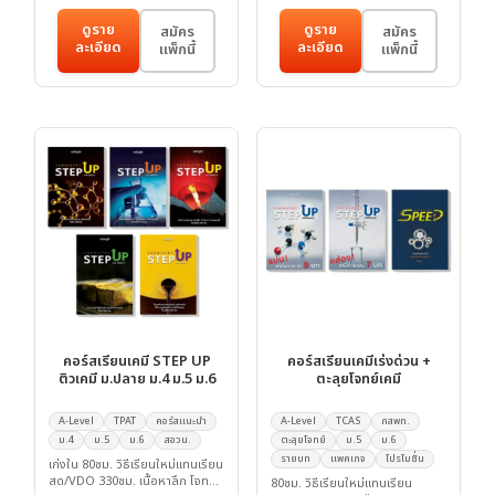
ดูราย
ดูราย
สมัคร
สมัคร
ละเอียด
ละเอียด
แพ็กนี้
แพ็กนี้
คอร์สเรียนเคมี STEP UP
คอร์สเรียนเคมีเร่งด่วน +
ติวเคมี ม.ปลาย ม.4 ม.5 ม.6
ตะลุยโจทย์เคมี
A-Level
TPAT
คอร์สแนะนำ
A-Level
TCAS
กสพท.
ม.4
ม.5
ม.6
สอวน.
ตะลุยโจทย์
ม.5
ม.6
รายบท
แพคเกจ
โปรโมชั่น
เก่งใน 80ชม. วิธีเรียนใหม่แทนเรียน
สด/VDO 330ชม. เนื้อหาลึก โจทย์
80ชม. วิธีเรียนใหม่แทนเรียน