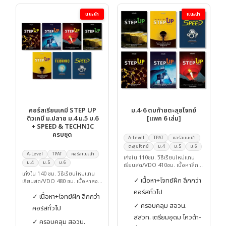
แนะนำ
แนะนำ
คอร์สเรียนเคมี STEP UP
ม.4-6 ตบท้ายตะลุยโจทย์
ติวเคมี ม.ปลาย ม.4 ม.5 ม.6
[แพค 6 เล่ม]
+ SPEED & TECHNIC
ครบชุด
A-Level
TPAT
คอร์สแนะนำ
ตะลุยโจทย์
ม.4
ม.5
ม.6
A-Level
TPAT
คอร์สแนะนำ
เก่งใน 110ชม. วิธีเรียนใหม่แทน
ม.4
ม.5
ม.6
เรียนสด/VDO 410ชม. เนื้อหาลึก
โจทย์ฝึกเข้มกว่า คืน 300ชม.ให้คุณ
เก่งใน 140 ชม. วิธีเรียนใหม่แทน
✓ เนื้อหา+โจทย์ฝึก ลึกกว่า
เรียนสด/VDO 480 ชม. เนื้อหาลง
ลึก โจทย์ฝึกเข้มกว่า คืน 340 ชม.ให้
คอร์สทั่วไป
✓ เนื้อหา+โจทย์ฝึก ลึกกว่า
คุณ
✓ ครอบคลุม สอวน.
คอร์สทั่วไป
สสวท. เตรียมอุดม โควต้า-
✓ ครอบคลุม สอวน.