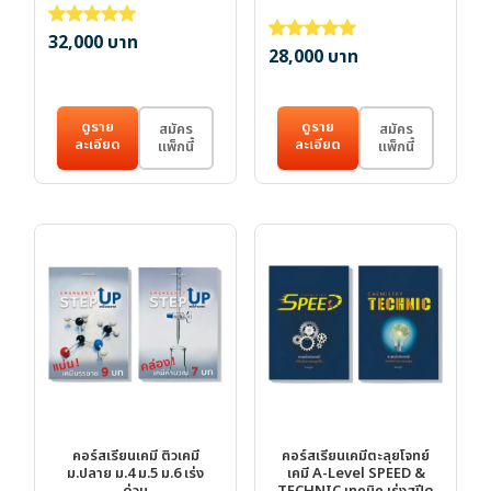
32,000
บาท
ให้คะแนน
5.00
ตั้งแต่ 1-5 คะแนน
28,000
บาท
ให้คะแนน
5.00
ตั้งแต่ 1-5 คะแ
ดูราย
ดูราย
สมัคร
สมัคร
ละเอียด
ละเอียด
แพ็กนี้
แพ็กนี้
คอร์สเรียนเคมี ติวเคมี
คอร์สเรียนเคมีตะลุยโจทย์
ม.ปลาย ม.4 ม.5 ม.6 เร่ง
เคมี A-Level SPEED &