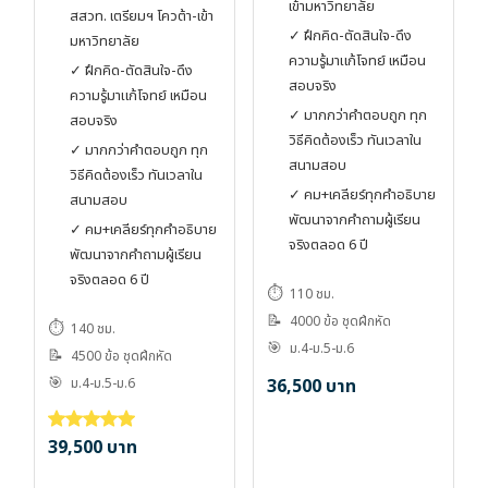
เข้ามหาวิทยาลัย
สสวท. เตรียมฯ โควต้า-เข้า
✓ ฝึกคิด-ตัดสินใจ-ดึง
มหาวิทยาลัย
ความรู้มาแก้โจทย์ เหมือน
✓ ฝึกคิด-ตัดสินใจ-ดึง
สอบจริง
ความรู้มาแก้โจทย์ เหมือน
✓ มากกว่าคำตอบถูก ทุก
สอบจริง
วิธีคิดต้องเร็ว ทันเวลาใน
✓ มากกว่าคำตอบถูก ทุก
สนามสอบ
วิธีคิดต้องเร็ว ทันเวลาใน
✓ คม+เคลียร์ทุกคำอธิบาย
สนามสอบ
พัฒนาจากคำถามผู้เรียน
✓ คม+เคลียร์ทุกคำอธิบาย
จริงตลอด 6 ปี
พัฒนาจากคำถามผู้เรียน
จริงตลอด 6 ปี
⏱️
110 ชม.
📝
4000 ข้อ ชุดฝึกหัด
⏱️
140 ชม.
🎯
ม.4-ม.5-ม.6
📝
4500 ข้อ ชุดฝึกหัด
🎯
ม.4-ม.5-ม.6
36,500
บาท
39,500
บาท
ให้คะแนน
5.00
ตั้งแต่ 1-5 คะแนน