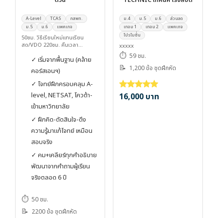
ด่วน
TECHNIC เทคนิค เร่งสปีด
A-Level
TCAS
กสพท.
ม.4
ม.5
ม.6
ส่วนลด
ม.5
ม.6
แพคเกจ
เทอม 1
เทอม 2
แพคเกจ
โปรโมชั่น
50ชม. วิธีเรียนใหม่แทนเรียน
สด/VDO 220ชม. คืนเวลา
xxxxx
170ชม.ให้คุณ
⏱️
59 ชม.
✓ เริ่มจากพื้นฐาน (คล้าย
📝
1,200 ข้อ ชุดฝึกหัด
คอร์สเอนฯ)
✓ โจทย์ฝึกครอบคลุม A-
level, NETSAT, โควต้า-
16,000
บาท
ให้คะแนน
5.00
ตั้งแต่ 1-5 คะแ
เข้ามหาวิทยาลัย
✓ ฝึกคิด-ตัดสินใจ-ดึง
ความรู้มาแก้โจทย์ เหมือน
สอบจริง
✓ คม+เคลียร์ทุกคำอธิบาย
พัฒนาจากคำถามผู้เรียน
จริงตลอด 6 ปี
⏱️
50 ชม.
📝
2200 ข้อ ชุดฝึกหัด