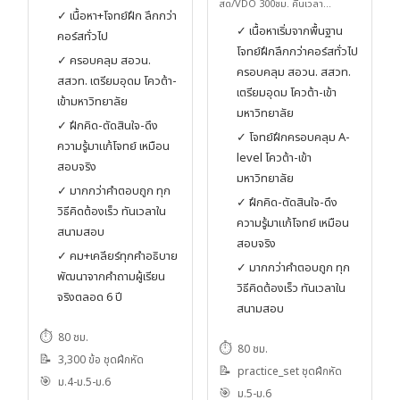
ฝึกเข้มกว่า คืน 250ชม.ให้คุณ
สด/VDO 300ชม. คืนเวลา
✓ เนื้อหา+โจทย์ฝึก ลึกกว่า
220ชม.ให้คุณ
✓ เนื้อหาเริ่มจากพื้นฐาน
คอร์สทั่วไป
โจทย์ฝึกลึกกว่าคอร์สทั่วไป
✓ ครอบคลุม สอวน.
ครอบคลุม สอวน. สสวท.
สสวท. เตรียมอุดม โควต้า-
เตรียมอุดม โควต้า-เข้า
เข้ามหาวิทยาลัย
มหาวิทยาลัย
✓ ฝึกคิด-ตัดสินใจ-ดึง
✓ โจทย์ฝึกครอบคลุม A-
ความรู้มาแก้โจทย์ เหมือน
level โควต้า-เข้า
สอบจริง
มหาวิทยาลัย
✓ มากกว่าคำตอบถูก ทุก
✓ ฝึกคิด-ตัดสินใจ-ดึง
วิธีคิดต้องเร็ว ทันเวลาใน
ความรู้มาแก้โจทย์ เหมือน
สนามสอบ
สอบจริง
✓ คม+เคลียร์ทุกคำอธิบาย
✓ มากกว่าคำตอบถูก ทุก
พัฒนาจากคำถามผู้เรียน
วิธีคิดต้องเร็ว ทันเวลาใน
จริงตลอด 6 ปี
สนามสอบ
⏱️
80 ชม.
⏱️
80 ชม.
📝
3,300 ข้อ ชุดฝึกหัด
📝
practice_set ชุดฝึกหัด
🎯
ม.4-ม.5-ม.6
🎯
ม.5-ม.6