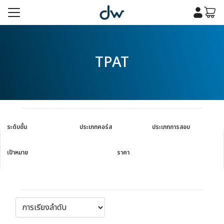
Skip
to
content
รก
TPAT
เคมี
รก
เคมี
กับเรา
กับเรา
ระดับชั้น
ประเภทคอร์ส
ประเภทการสอบ
เป้าหมาย
ราคา