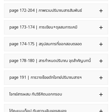
page 172-204 | ภาพรวมปริมาณสารสัมพันธ์
page 173-174 | การเขียน+ดุลสมการเคมี
page 174-175 | สรุปสมการที่ออกสอบตลอด
page 178-180 | สารกำหนดปริมาณ จุดสำคัญบทนี้
page 191 | การวางช๊อยดักโจทย์ปริมาณสารฯ
โจทย์สารผสม กับวิธีคิดนอกกรอบ
ได้คะแนนท็อป กับความลับของสมอง