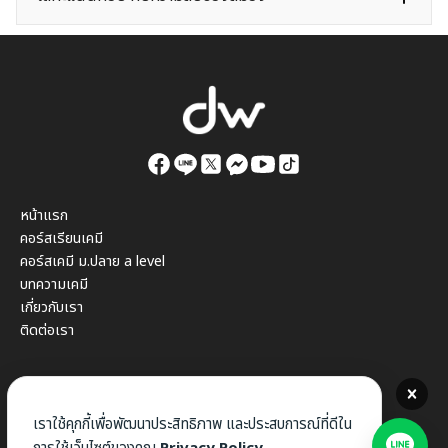
หน้าแรก
คอร์สเรียนเคมี
คอร์สเคมี ม.ปลาย a level
บทความเคมี
เกี่ยวกับเรา
ติดต่อเรา
เราใช้คุกกี้เพื่อพัฒนาประสิทธิภาพ และประสบการณ์ที่ดีใน