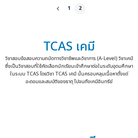
1
2
TCAS เคมี
วิชาสอบข้อสอบความถนัดทางวิชาชีพและวิชาการ (A-Level) วิชาเคมี
ซึ่งเป็นวิชาสอบที่ใช้คัดเลือกนักเรียนเข้าศึกษาต่อในระดับอุดมศึกษา
ในระบบ TCAS โดยวิชา TCAS เคมี นั้นครอบคลุมเนื้อหาตั้งแต่
อะตอมและสมบัติของธาตุ ไปจนถึงเคมีอินทรีย์