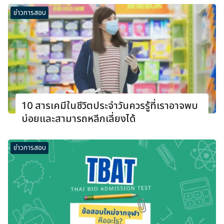
ข่าวการสอบ
10 สารเคมีในชีวิตประจำวันควรรู้ที่เราอาจพบ
บ่อยและสามารถหลีกเลี่ยงได้
ข่าวการสอบ