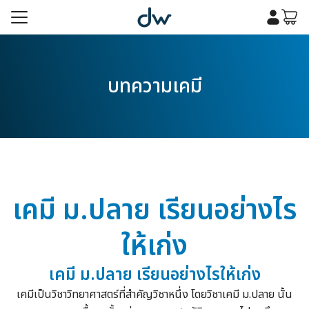
Skip
to
content
รก
บทความเคมี
เคมี
รก
เคมี
กับเรา
กับเรา
เคมี ม.ปลาย เรียนอย่างไร
ให้เก่ง
เคมี ม.ปลาย เรียนอย่างไรให้เก่ง
เคมีเป็นวิชาวิทยาศาสตร์ที่สำคัญวิชาหนึ่ง โดยวิชาเคมี ม.ปลาย นั้น