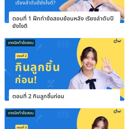
ตอนที่ 1 ฝึกทำข้อสอบย้อนหลัง เรียงลำดับปี
ยังไงดี
เทคนิคทำข้อสอบ
ตอนที่ 2 กินลูกชิ้นก่อน
เทคนิคทำข้อสอบ