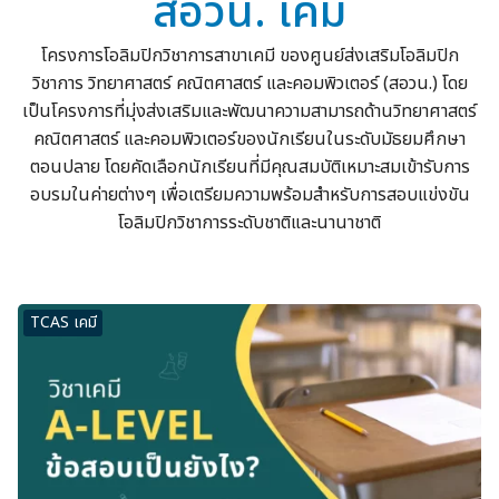
สอวน. เคมี
โครงการโอลิมปิกวิชาการสาขาเคมี ของศูนย์ส่งเสริมโอลิมปิก
วิชาการ วิทยาศาสตร์ คณิตศาสตร์ และคอมพิวเตอร์ (สอวน.) โดย
เป็นโครงการที่มุ่งส่งเสริมและพัฒนาความสามารถด้านวิทยาศาสตร์
คณิตศาสตร์ และคอมพิวเตอร์ของนักเรียนในระดับมัธยมศึกษา
ตอนปลาย โดยคัดเลือกนักเรียนที่มีคุณสมบัติเหมาะสมเข้ารับการ
อบรมในค่ายต่างๆ เพื่อเตรียมความพร้อมสำหรับการสอบแข่งขัน
โอลิมปิกวิชาการระดับชาติและนานาชาติ
TCAS เคมี