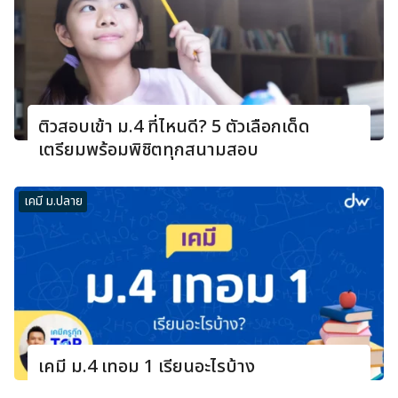
ติวสอบเข้า ม.4 ที่ไหนดี? 5 ตัวเลือกเด็ด
เตรียมพร้อมพิชิตทุกสนามสอบ
เคมี ม.ปลาย
เคมี ม.4 เทอม 1 เรียนอะไรบ้าง