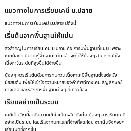
แนวทางในการเรียนเคมี ม.ปลาย
แนวทางในการเรียนเคมี ม.ปลาย มีดังนี้
เริ่มต้นจากพื้นฐานให้แน่น
สิ่งสำคัญในการเรียนเคมี ม.ปลาย คือ การมีพื้นฐานที่แน่น เพราะ
หากน้องๆ มีความรู้พื้นฐานแน่นแล้ว จะทำให้น้องๆ สามารถเข้าใจ
เนื้อหาในระดับที่สูงขึ้นได้ง่ายขึ้น
น้องๆ ควรเริ่มต้นด้วยการทบทวนเนื้อหาเคมีพื้นฐานตั้งแต่สมัย
มัธยมต้น เพื่อให้เข้าใจความหมายของคำศัพท์ทางเคมี สัญลักษณ์
ทางเคมี และหลักการพื้นฐานต่างๆ ที่เกี่ยวข้อง
เรียนอย่างเป็นระบบ
เคมีเป็นวิชาที่อาศัยความเข้าใจเป็นหลัก ดังนั้น น้องๆ ควรเรียนเคมี
อย่างเป็นระบบ โดยเริ่มจากบทแรกที่ง่ายที่สุดก่อน จากนั้นจึงค่อยๆ
เรียนบทที่ยากขึ้น