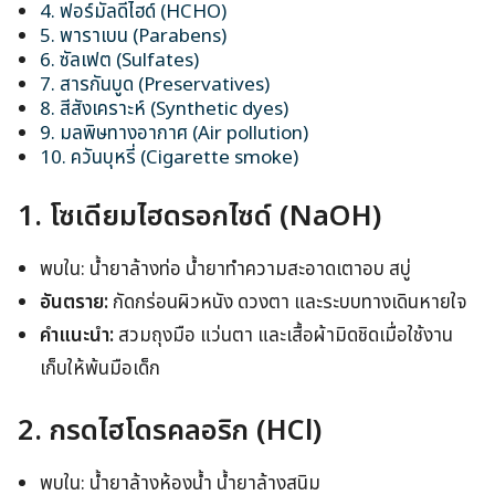
4. ฟอร์มัลดีไฮด์ (HCHO)
5. พาราเบน (Parabens)
6. ซัลเฟต (Sulfates)
7. สารกันบูด (Preservatives)
8. สีสังเคราะห์ (Synthetic dyes)
9. มลพิษทางอากาศ (Air pollution)
10. ควันบุหรี่ (Cigarette smoke)
1. โซเดียมไฮดรอกไซด์ (NaOH)
พบใน: น้ำยาล้างท่อ น้ำยาทำความสะอาดเตาอบ สบู่
อันตราย:
กัดกร่อนผิวหนัง ดวงตา และระบบทางเดินหายใจ
คำแนะนำ:
สวมถุงมือ แว่นตา และเสื้อผ้ามิดชิดเมื่อใช้งาน
เก็บให้พ้นมือเด็ก
2. กรดไฮโดรคลอริก (HCl)
พบใน: น้ำยาล้างห้องน้ำ น้ำยาล้างสนิม