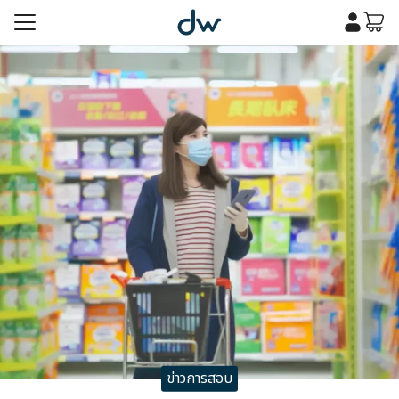
Skip
to
content
รก
เคมี
รก
เคมี
กับเรา
กับเรา
ข่าวการสอบ