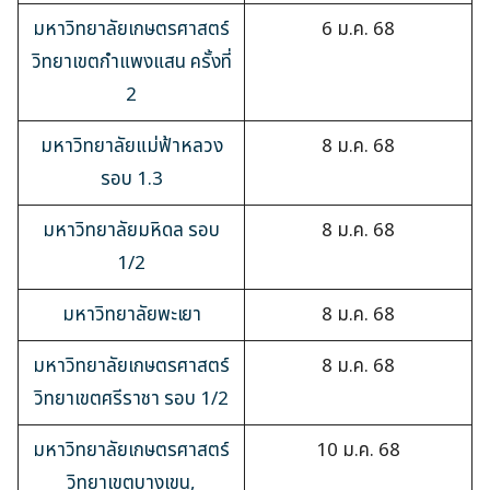
มหาวิทยาลัยเกษตรศาสตร์
6 ม.ค. 68
วิทยาเขตกำแพงแสน ครั้งที่
2
มหาวิทยาลัยแม่ฟ้าหลวง
8 ม.ค. 68
รอบ 1.3
มหาวิทยาลัยมหิดล รอบ
8 ม.ค. 68
1/2
มหาวิทยาลัยพะเยา
8 ม.ค. 68
มหาวิทยาลัยเกษตรศาสตร์
8 ม.ค. 68
วิทยาเขตศรีราชา รอบ 1/2
มหาวิทยาลัยเกษตรศาสตร์
10 ม.ค. 68
วิทยาเขตบางเขน,