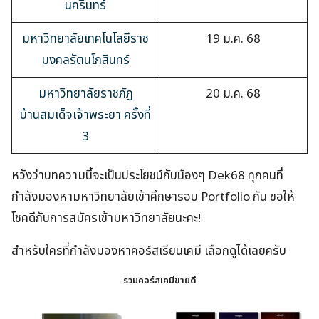
นครินทร์
มหาวิทยาลัยเทคโนโลยีราช
19 ม.ค. 68
มงคลรัตนโกสินทร์
มหาวิทยาลัยราชภัฏ
20 ม.ค. 68
บ้านสมเด็จเจ้าพระยา ครั้งที่
3
หวังว่าบทความนี้จะเป็นประโยชน์กับน้องๆ Dek68 ทุกคนที่
กำลังมองหามหาวิทยาลัยเข้าศึกษารอบ Portfolio กัน ขอให้
โชคดีกับการสมัครเข้ามหาวิทยาลัยนะคะ!
สำหรับใครที่กำลังมองหาคอร์สเรียนเคมี เลือกดูได้เลยครับ
รวมคอร์สเคมีขายดี