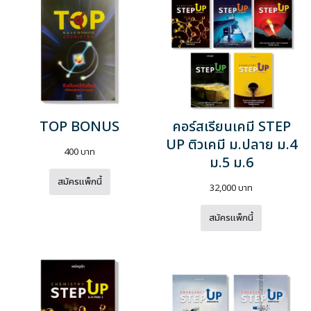
TOP BONUS
คอร์สเรียนเคมี STEP
UP ติวเคมี ม.ปลาย ม.4
400
บาท
ม.5 ม.6
สมัครแพ็กนี้
32,000
บาท
สมัครแพ็กนี้