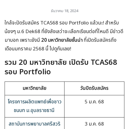
ธันวาคม 18, 2024
ใกล้จะปิดรับสมัคร TCAS68 รอบ Portfolio แล้วนะ! สำหรับ
น้องๆ ม.6 Dek68 ที่ยังลังเลว่าจะเลือกเรียนต่อที่ไหนดี มีข่าวดี
มาบอก เพราะยังมี
20 มหาวิทยาลัยชั้นนำ
ที่เปิดรับสมัครถึง
เดือนมกราคม 2568 นี้ ไปดูกันเลย!
รวม 20 มหาวิทยาลัย เปิดรับ TCAS68
รอบ Portfolio
มหาวิทยาลัย
วันปิดรับสมัคร
โครงการผลิตแพทย์เพื่อชาว
5 ม.ค. 68
ชนบท ม.อุบลราชธานี
สถาบันการพยาบาลศรีสวริ
3 ม.ค. 68