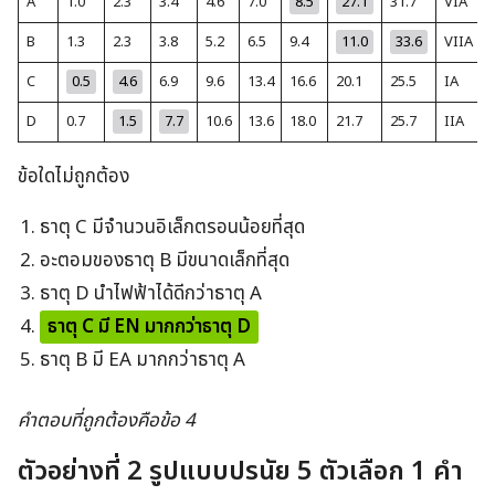
A
1.0
2.3
3.4
4.6
7.0
8.5
27.1
31.7
VIA
B
1.3
2.3
3.8
5.2
6.5
9.4
11.0
33.6
VIIA
C
0.5
4.6
6.9
9.6
13.4
16.6
20.1
25.5
IA
D
0.7
1.5
7.7
10.6
13.6
18.0
21.7
25.7
IIA
ข้อใดไม่ถูกต้อง
ธาตุ C มีจำนวนอิเล็กตรอนน้อยที่สุด
อะตอมของธาตุ B มีขนาดเล็กที่สุด
ธาตุ D นำไฟฟ้าได้ดีกว่าธาตุ A
ธาตุ C มี EN มากกว่าธาตุ D
ธาตุ B มี EA มากกว่าธาตุ A
คำตอบที่ถูกต้องคือข้อ 4
ตัวอย่างที่ 2 รูปแบบปรนัย 5 ตัวเลือก 1 คำ