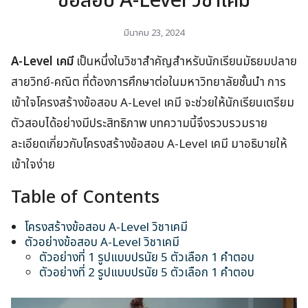
ข้อสอบ A-Level วิชาเคมี
มีนาคม 23, 2024
A-Level เคมี
เป็นหนึ่งในวิชาสำคัญสำหรับนักเรียนมัธยมปลาย
สายวิทย์-คณิต ที่ต้องการศึกษาต่อในมหาวิทยาลัยชั้นนำ การ
เข้าใจโครงสร้างข้อสอบ A-Level เคมี จะช่วยให้นักเรียนเตรียม
ตัวสอบได้อย่างมีประสิทธิภาพ บทความนี้จึงรวบรวมราย
ละเอียดเกี่ยวกับโครงสร้างข้อสอบ A-Level เคมี มาอธิบายให้
เข้าใจง่าย
Table of Contents
โครงสร้างข้อสอบ A-Level วิชาเคมี
ตัวอย่างข้อสอบ A-Level วิชาเคมี
ตัวอย่างที่ 1 รูปแบบปรนัย 5 ตัวเลือก 1 คำตอบ
ตัวอย่างที่ 2 รูปแบบปรนัย 5 ตัวเลือก 1 คำตอบ