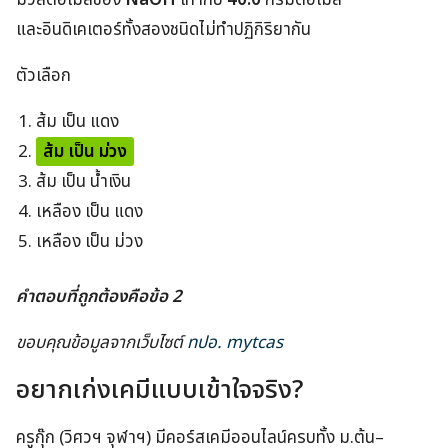
และอินดิเคเตอร์ทั้งสองชนิดไม่ทำปฏิกิริยากัน
ตัวเลือก
ส้ม เป็น แดง
ส้ม เป็น ม่วง
ส้ม เป็น น้ำเงิน
เหลือง เป็น แดง
เหลือง เป็น ม่วง
คำตอบที่ถูกต้องคือข้อ 2
ขอบคุณข้อมูลจากเว็บไซต์
ทปอ. mytcas
อยากเก่งเคมีแบบเข้าใจจริง?
ครูกุ๊ก (วิศวฯ จุฬาฯ) มีคอร์สเคมีออนไลน์ครบทั้ง ม.ต้น–